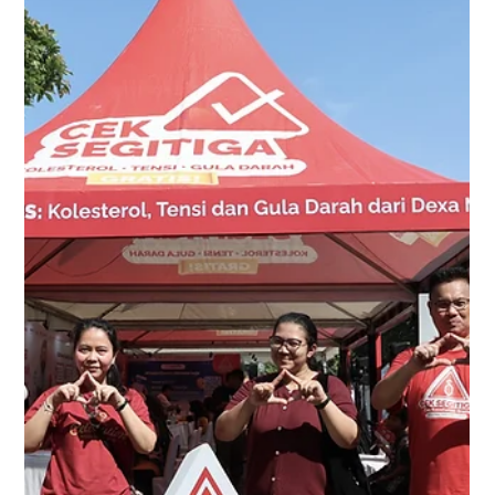
Jovirtuoso Putra
4 Jun
3 menit membaca
Nurse Education Program,
Komitmen PT Djembatan Dua
Dukung Kompetensi dalam
Perawatan Luka
PT Djembatan Dua memperkuat komitmennya dalam
mendukung peningkatan kompetensi tenaga kesehatan
melalui penyelenggaraan Nurse Education Program
bertema “Basic Wound Care: The Proper Management in
Acute Wound and Chronic Wound”