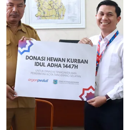
Muhammad Akhiruddin Nasution
2 Jun
3 menit membaca
Ratusan Warga Ikuti CKG di
Cirebon, Kesadaran Deteksi Dini
Terus Didorong
PT Djembatan Dua melalui Argon Peduli melanjutkan
komitmennya dalam mendukung kesehatan masyarakat
melalui program Cek Kesehatan Gratis di Cirebon.