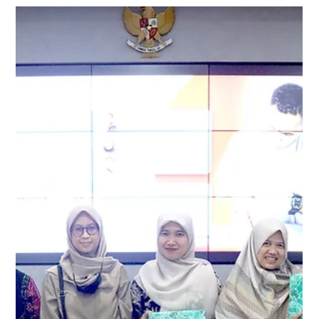
PT Djembatan Dua Hadirkan
Inovasi BMHP Lokal di Hisfarsi 2026,
Dukung Pelayanan Kefarmasian
Rumah Sakit
PT Djembatan memperkenalkan tiga produk terbaru
dalam portofolio Stardec pada PIT & Mukernas Hisfarsi
2026