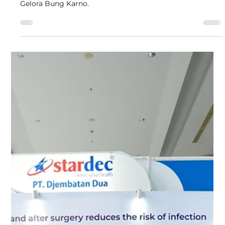
Argon Peduli Dukung Skrining
Kesehatan di GBK, Ungkap 52
Persen Peserta Berisiko PTM
Djembatan Dua melalui Argon Peduli berpartisipasi
dalam cek kesehatan gratis skrining penyakit kronis di
Gelora Bung Karno.