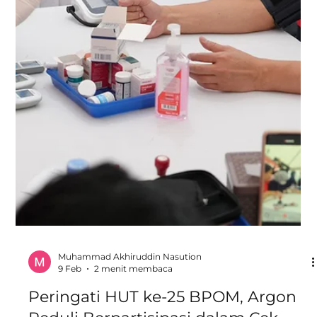
Muhammad Akhiruddin Nasution
23 Apr
2 menit membaca
TeaTime DistribuShe 2026:
Menguatkan Peran Perempuan di
Setiap Lini Distribusi