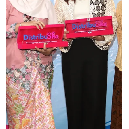
Muhammad Akhiruddin Nasution
19 Mei
2 menit membaca
Deteksi Dini Jadi Kunci, Argon
Peduli Dorong Kesadaran